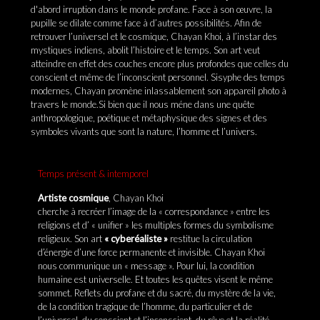
d'abord irruption dans le monde profane. Face à son œuvre, la
pupille se dilate comme face à d’autres possibilités. Afin de
retrouver l’universel et le cosmique, Chayan Khoi, à l’instar des
mystiques indiens, abolit l’histoire et le temps. Son art veut
atteindre en effet des couches encore plus profondes que celles du
conscient et même de l’inconscient personnel. Sisyphe des temps
modernes, Chayan promène inlassablement son appareil photo à
travers le monde.Si bien que il nous méne dans une quête
anthropologique, poétique et métaphysique des signes et des
symboles vivants que sont la nature, l’homme et l’univers.
Temps présent & intemporel
Artiste cosmique
, Chayan Khoi
cherche à recréer l’image de la « correspondance » entre les
religions et d’ « unifier » les multiples formes du symbolisme
religieux. Son art
« cyberéaliste »
restitue la circulation
d’énergie d’une force permanente et invisible. Chayan Khoi
nous communique un « message ». Pour lui, la condition
humaine est universelle. Et toutes les quêtes visent le même
sommet. Reflets du profane et du sacré, du mystère de la vie,
de la condition tragique de l’homme, du particulier et de