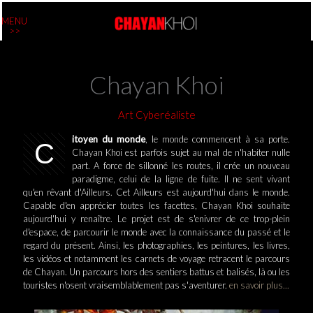
MENU
>>
Chayan Khoi
Art Cyberéaliste
itoyen du monde
, le monde commencent à sa porte.
C
Chayan Khoi est parfois sujet au mal de n'habiter nulle
part. A force de sillonné les routes, il crée un nouveau
paradigme, celui de la ligne de fuite. Il ne sent vivant
qu'en rêvant d'Ailleurs. Cet Ailleurs est aujourd'hui dans le monde.
Capable d'en apprécier toutes les facettes, Chayan Khoi souhaite
aujourd'hui y renaître. Le projet est de s'enivrer de ce trop-plein
d'espace, de parcourir le monde avec la connaissance du passé et le
regard du présent. Ainsi, les photographies, les peintures, les livres,
les vidéos et notamment les carnets de voyage retracent le parcours
de Chayan. Un parcours hors des sentiers battus et balisés, là ou les
touristes n'osent vraisemblablement pas s'aventurer.
en savoir plus...